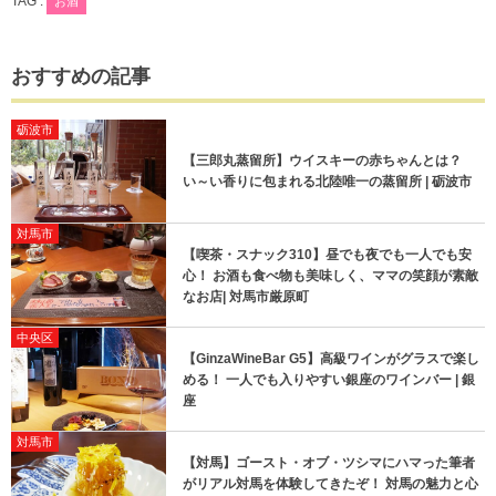
TAG :
お酒
おすすめの記事
砺波市
【三郎丸蒸留所】ウイスキーの赤ちゃんとは？
い～い香りに包まれる北陸唯一の蒸留所 | 砺波市
対馬市
【喫茶・スナック310】昼でも夜でも一人でも安
心！ お酒も食べ物も美味しく、ママの笑顔が素敵
なお店| 対馬市厳原町
中央区
【GinzaWineBar G5】高級ワインがグラスで楽し
める！ 一人でも入りやすい銀座のワインバー | 銀
座
対馬市
【対馬】ゴースト・オブ・ツシマにハマった筆者
がリアル対馬を体験してきたぞ！ 対馬の魅力と心