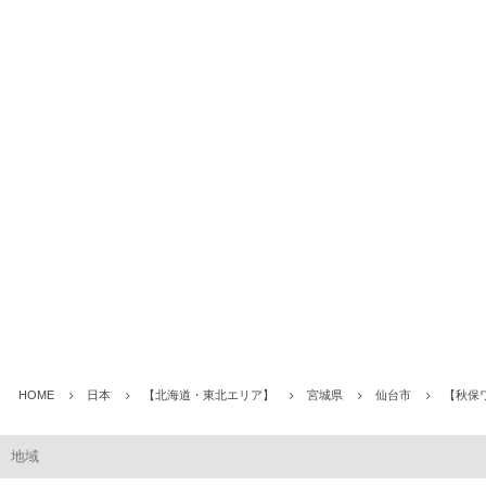
HOME
日本
【北海道・東北エリア】
宮城県
仙台市
【秋保
地域