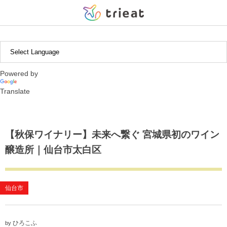
中近東・アフリカ
北米・中南米
ヨーロッパ
アジア
日本
【北海道・東北エリア】
インドネシア
ギリシャ
アルゼンチン
アブダビ
北海道
茨城県
新潟県
静岡県
滋賀県
広島県
福岡県
沖縄県
Powered by
【関東エリア】
韓国
イギリス
ボリビア
岩手県
栃木県
富山県
愛知県
京都府
徳島県
長崎県
Translate
【中部エリア】
タイ
チリ
宮城県
群馬県
石川県
三重県
兵庫県
熊本県
【東海エリア】
ペルー
埼玉県
山梨県
和歌山県
大分県
【秋保ワイナリー】未来へ繋ぐ 宮城県初のワイン
醸造所｜仙台市太白区
【近畿エリア】
千葉県
長野県
鹿児島県
【中国・四国エリア】
東京都
仙台市
【九州エリア】
神奈川県
ひろこふ
by