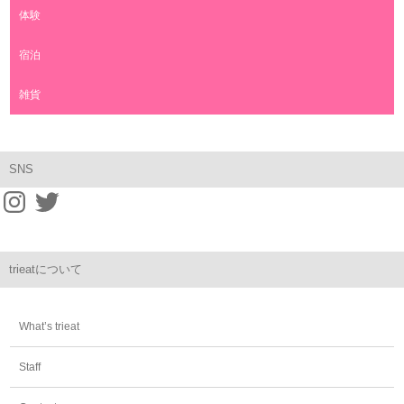
体験
宿泊
雑貨
SNS
trieatについて
What’s trieat
Staff