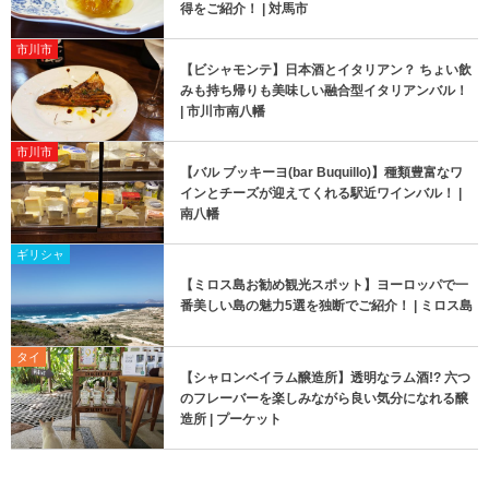
得をご紹介！ | 対馬市
市川市
【ビシャモンテ】日本酒とイタリアン？ ちょい飲
みも持ち帰りも美味しい融合型イタリアンバル！
| 市川市南八幡
市川市
【バル ブッキーヨ(bar Buquillo)】種類豊富なワ
インとチーズが迎えてくれる駅近ワインバル！ |
南八幡
ギリシャ
【ミロス島お勧め観光スポット】ヨーロッパで一
番美しい島の魅力5選を独断でご紹介！ | ミロス島
タイ
【シャロンベイラム醸造所】透明なラム酒!? 六つ
のフレーバーを楽しみながら良い気分になれる醸
造所 | プーケット