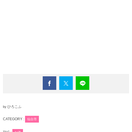
ひろこふ
by
CATEGORY :
仙台市