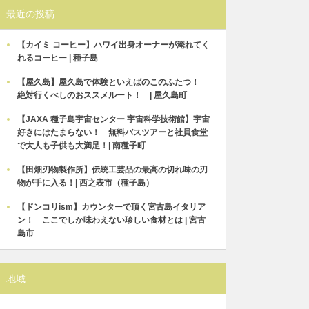
最近の投稿
【カイミ コーヒー】ハワイ出身オーナーが淹れてく
れるコーヒー | 種子島
【屋久島】屋久島で体験といえばのこのふたつ！
絶対行くべしのおススメルート！ | 屋久島町
【JAXA 種子島宇宙センター 宇宙科学技術館】宇宙
好きにはたまらない！ 無料バスツアーと社員食堂
で大人も子供も大満足！| 南種子町
【田畑刃物製作所】伝統工芸品の最高の切れ味の刃
物が手に入る！| 西之表市（種子島）
【ドンコリism】カウンターで頂く宮古島イタリア
ン！ ここでしか味わえない珍しい食材とは | 宮古
島市
地域