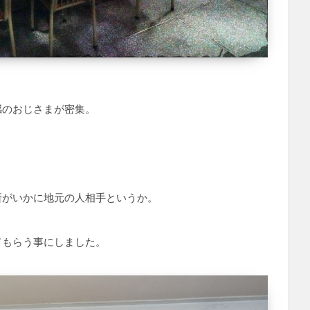
感のおじさまが密集。
！
所がいかに地元の人相手というか。
てもらう事にしました。