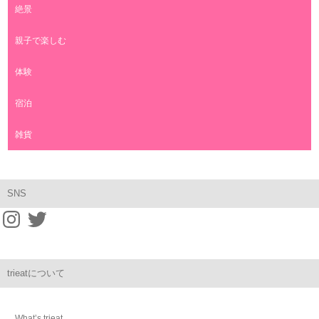
絶景
親子で楽しむ
体験
宿泊
雑貨
SNS
trieatについて
What’s trieat