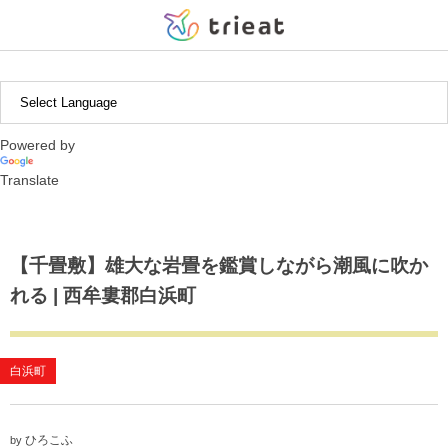
中近東・アフリカ
北米・中南米
ヨーロッパ
アジア
日本
【北海道・東北エリア】
インドネシア
ギリシャ
アルゼンチン
アブダビ
北海道
茨城県
新潟県
静岡県
滋賀県
広島県
福岡県
沖縄県
Powered by
【関東エリア】
韓国
イギリス
ボリビア
岩手県
栃木県
富山県
愛知県
京都府
徳島県
長崎県
Translate
【中部エリア】
タイ
チリ
宮城県
群馬県
石川県
三重県
兵庫県
熊本県
【東海エリア】
ペルー
埼玉県
山梨県
和歌山県
大分県
【千畳敷】雄大な岩畳を鑑賞しながら潮風に吹か
れる | 西牟婁郡白浜町
【近畿エリア】
千葉県
長野県
鹿児島県
【中国・四国エリア】
東京都
白浜町
【九州エリア】
神奈川県
ひろこふ
by