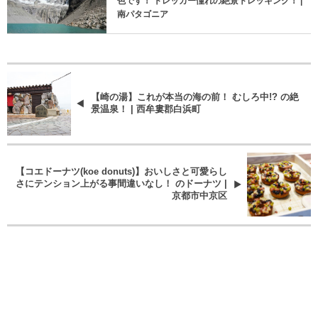
色です！ トレッカー憧れの絶景トレッキング！ |
南パタゴニア
【崎の湯】これが本当の海の前！ むしろ中!? の絶
景温泉！ | 西牟婁郡白浜町
【コエドーナツ(koe donuts)】おいしさと可愛らし
さにテンション上がる事間違いなし！ のドーナツ |
京都市中京区