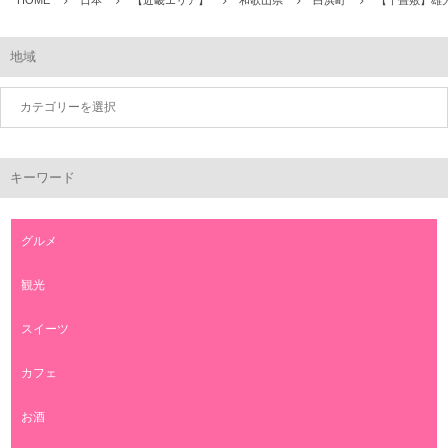
HOME
日本
【近畿エリア】
和歌山県
白浜町
【千畳敷】雄
地域
キーワード
グルメ
観光
スイーツ
カフェ
お酒