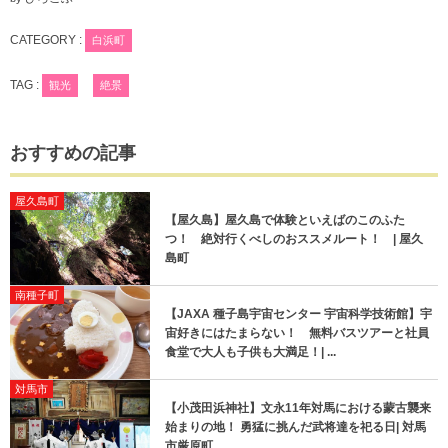
CATEGORY :
白浜町
TAG :
観光
絶景
おすすめの記事
屋久島町
【屋久島】屋久島で体験といえばのこのふた
つ！ 絶対行くべしのおススメルート！ | 屋久
島町
南種子町
【JAXA 種子島宇宙センター 宇宙科学技術館】宇
宙好きにはたまらない！ 無料バスツアーと社員
食堂で大人も子供も大満足！| ...
対馬市
【小茂田浜神社】文永11年対馬における蒙古襲来
始まりの地！ 勇猛に挑んだ武将達を祀る日| 対馬
市厳原町