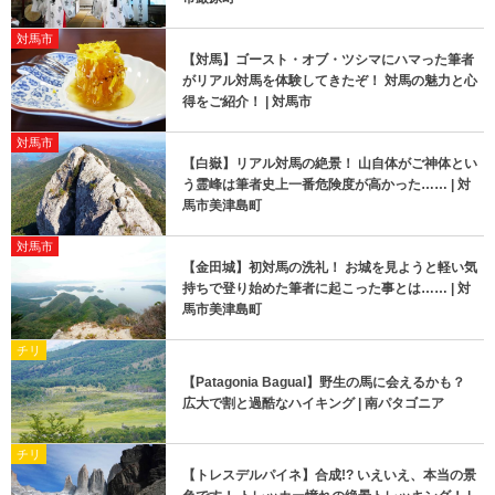
対馬市
【対馬】ゴースト・オブ・ツシマにハマった筆者
がリアル対馬を体験してきたぞ！ 対馬の魅力と心
得をご紹介！ | 対馬市
対馬市
【白嶽】リアル対馬の絶景！ 山自体がご神体とい
う霊峰は筆者史上一番危険度が高かった…… | 対
馬市美津島町
対馬市
【金田城】初対馬の洗礼！ お城を見ようと軽い気
持ちで登り始めた筆者に起こった事とは…… | 対
馬市美津島町
チリ
【Patagonia Bagual】野生の馬に会えるかも？
広大で割と過酷なハイキング | 南パタゴニア
チリ
【トレスデルパイネ】合成!? いえいえ、本当の景