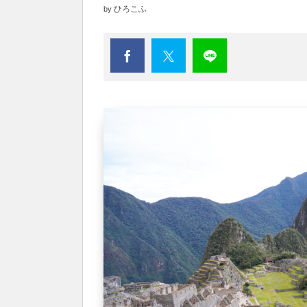
ひろこふ
by