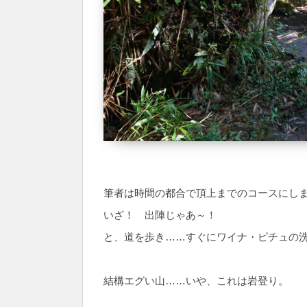
筆者は時間の都合で頂上までのコースにし
いざ！ 出陣じゃあ～！
と、道を歩き……すぐにワイナ・ピチュの
結構エグい山……いや、これは岩登り。