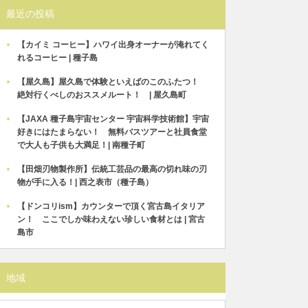
最近の投稿
【カイミ コーヒー】ハワイ出身オーナーが淹れてく
れるコーヒー | 種子島
【屋久島】屋久島で体験といえばのこのふたつ！
絶対行くべしのおススメルート！ | 屋久島町
【JAXA 種子島宇宙センター 宇宙科学技術館】宇宙
好きにはたまらない！ 無料バスツアーと社員食堂
で大人も子供も大満足！| 南種子町
【田畑刃物製作所】伝統工芸品の最高の切れ味の刃
物が手に入る！| 西之表市（種子島）
【ドンコリism】カウンターで頂く宮古島イタリア
ン！ ここでしか味わえない珍しい食材とは | 宮古
島市
地域