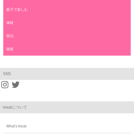
親子で楽しむ
体験
宿泊
雑貨
SNS
trieatについて
What’s trieat