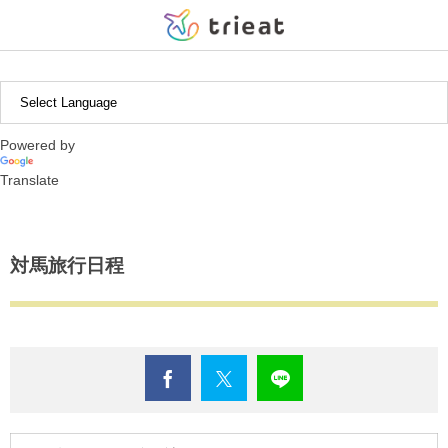
中近東・アフリカ
北米・中南米
ヨーロッパ
アジア
日本
【北海道・東北エリア】
インドネシア
ギリシャ
アルゼンチン
アブダビ
北海道
茨城県
新潟県
静岡県
滋賀県
広島県
福岡県
沖縄県
Powered by
【関東エリア】
韓国
イギリス
ボリビア
岩手県
栃木県
富山県
愛知県
京都府
徳島県
長崎県
Translate
【中部エリア】
タイ
チリ
宮城県
群馬県
石川県
三重県
兵庫県
熊本県
【東海エリア】
ペルー
埼玉県
山梨県
和歌山県
大分県
対馬旅行日程
【近畿エリア】
千葉県
長野県
鹿児島県
【中国・四国エリア】
東京都
【九州エリア】
神奈川県