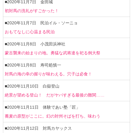
【沖縄エリア】
■2020年11月7日 金田城
初対馬の洗礼がすごかった！
■2020年11月7日 民泊イル・ソーニョ
おもてなしに心温まる民泊
■2020年11月8日 小茂田浜神社
蒙古襲来の始まりの地。勇猛な武将達を祀る例大祭
■2020年11月8日 寿司処慎一
対馬の海の幸の握りが味わえる。穴子は必食！
■2020年11月10日 白嶽登山
絶景が望める登山！ だがヤバすぎる最後の難関……
■2020年11月11日 体験であい塾「匠」
蕎麦の原型がここに。幻の対州そばを打ち、味わう
■2020年11月12日 対馬カヤックス