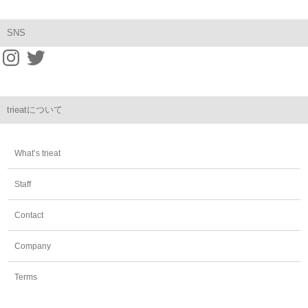
SNS
trieatについて
What’s trieat
Staff
Contact
Company
Terms