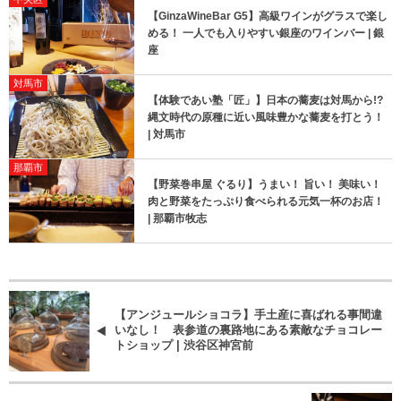
【GinzaWineBar G5】高級ワインがグラスで楽し
める！ 一人でも入りやすい銀座のワインバー | 銀
座
対馬市
【​体験であい塾「匠」】日本の蕎麦は対馬から!?
縄文時代の原種に近い風味豊かな蕎麦を打とう！
| 対馬市
那覇市
【野菜巻串屋 ぐるり】うまい！ 旨い！ 美味い！
肉と野菜をたっぷり食べられる元気一杯のお店！
| 那覇市牧志
【アンジュールショコラ】手土産に喜ばれる事間違
いなし！ 表参道の裏路地にある素敵なチョコレー
トショップ | 渋谷区神宮前