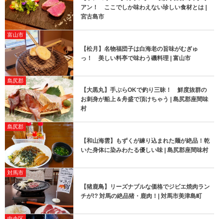
アン！ ここでしか味わえない珍しい食材とは |
宮古島市
富山市
【松月】名物福団子は白海老の旨味がむぎゅ
っ！ 美しい料亭で味わう磯料理 | 富山市
島尻郡
【大黒丸】手ぶらOKで釣り三昧！ 鮮度抜群の
お刺身が船上＆舟盛で頂けちゃう | 島尻郡座間味
村
島尻郡
【和山海雲】もずくが練り込まれた麺が絶品！乾
いた身体に染みわたる優しい味 | 島尻郡座間味村
対馬市
【猪鹿鳥】リーズナブルな価格でジビエ焼肉ラン
チが!? 対馬の絶品猪・鹿肉！| 対馬市美津島町
中央区