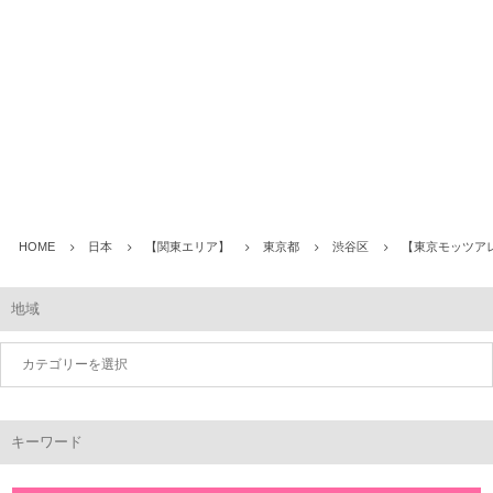
HOME
日本
【関東エリア】
東京都
渋谷区
【東京モッツアレ
地域
キーワード