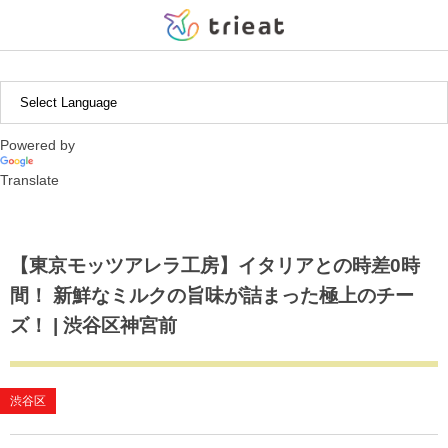
中近東・アフリカ
北米・中南米
ヨーロッパ
アジア
日本
【北海道・東北エリア】
インドネシア
ギリシャ
アルゼンチン
アブダビ
北海道
茨城県
新潟県
静岡県
滋賀県
広島県
福岡県
沖縄県
Powered by
【関東エリア】
韓国
イギリス
ボリビア
岩手県
栃木県
富山県
愛知県
京都府
徳島県
長崎県
Translate
【中部エリア】
タイ
チリ
宮城県
群馬県
石川県
三重県
兵庫県
熊本県
【東海エリア】
ペルー
埼玉県
山梨県
和歌山県
大分県
【東京モッツアレラ工房】イタリアとの時差0時
間！ 新鮮なミルクの旨味が詰まった極上のチー
【近畿エリア】
千葉県
長野県
鹿児島県
ズ！ | 渋谷区神宮前
【中国・四国エリア】
東京都
【九州エリア】
神奈川県
渋谷区