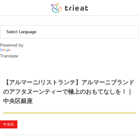
中近東・アフリカ
北米・中南米
ヨーロッパ
アジア
日本
【北海道・東北エリア】
インドネシア
ギリシャ
アルゼンチン
アブダビ
北海道
茨城県
新潟県
静岡県
滋賀県
広島県
福岡県
沖縄県
Powered by
【関東エリア】
韓国
イギリス
ボリビア
岩手県
栃木県
富山県
愛知県
京都府
徳島県
長崎県
Translate
【中部エリア】
タイ
チリ
宮城県
群馬県
石川県
三重県
兵庫県
熊本県
【東海エリア】
ペルー
埼玉県
山梨県
和歌山県
大分県
【アルマーニ/リストランテ】アルマーニブランド
のアフタヌーンティーで極上のおもてなしを！｜
【近畿エリア】
千葉県
長野県
鹿児島県
中央区銀座
【中国・四国エリア】
東京都
【九州エリア】
神奈川県
中央区