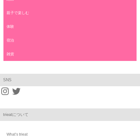
親子で楽しむ
体験
宿泊
雑貨
SNS
trieatについて
What’s trieat