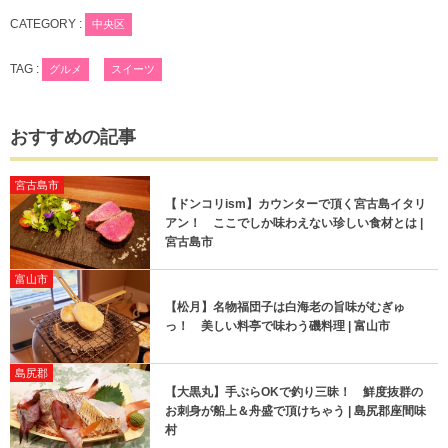
CATEGORY :
中央区
TAG :
グルメ
スイーツ
おすすめの記事
宮古島市
【ドンコリism】カウンターで頂く宮古島イタリ
アン！ ここでしか味わえない珍しい食材とは |
宮古島市
富山市
【松月】名物福団子は白海老の旨味がむぎゅ
っ！ 美しい料亭で味わう磯料理 | 富山市
島尻郡
【大黒丸】手ぶらOKで釣り三昧！ 鮮度抜群の
お刺身が船上＆舟盛で頂けちゃう | 島尻郡座間味
村