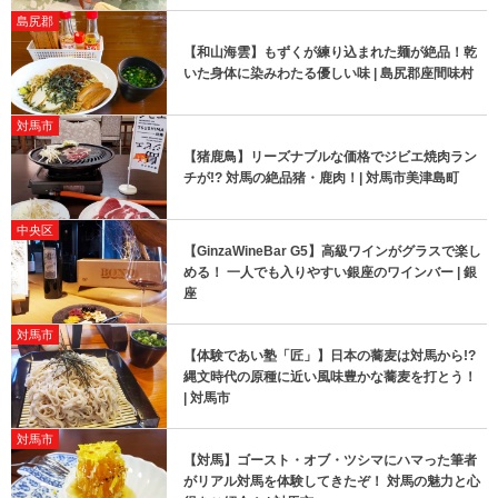
島尻郡
【和山海雲】もずくが練り込まれた麺が絶品！乾
いた身体に染みわたる優しい味 | 島尻郡座間味村
対馬市
【猪鹿鳥】リーズナブルな価格でジビエ焼肉ラン
チが!? 対馬の絶品猪・鹿肉！| 対馬市美津島町
中央区
【GinzaWineBar G5】高級ワインがグラスで楽し
める！ 一人でも入りやすい銀座のワインバー | 銀
座
対馬市
【​体験であい塾「匠」】日本の蕎麦は対馬から!?
縄文時代の原種に近い風味豊かな蕎麦を打とう！
| 対馬市
対馬市
【対馬】ゴースト・オブ・ツシマにハマった筆者
がリアル対馬を体験してきたぞ！ 対馬の魅力と心