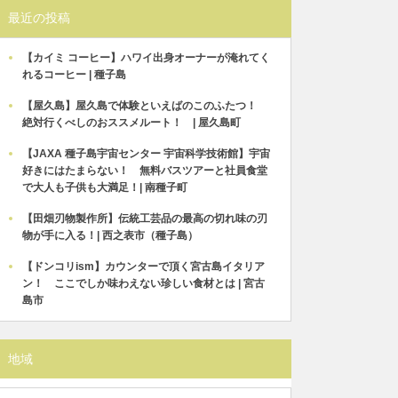
最近の投稿
【カイミ コーヒー】ハワイ出身オーナーが淹れてく
れるコーヒー | 種子島
【屋久島】屋久島で体験といえばのこのふたつ！
絶対行くべしのおススメルート！ | 屋久島町
【JAXA 種子島宇宙センター 宇宙科学技術館】宇宙
好きにはたまらない！ 無料バスツアーと社員食堂
で大人も子供も大満足！| 南種子町
【田畑刃物製作所】伝統工芸品の最高の切れ味の刃
物が手に入る！| 西之表市（種子島）
【ドンコリism】カウンターで頂く宮古島イタリア
ン！ ここでしか味わえない珍しい食材とは | 宮古
島市
地域