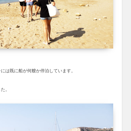
チには既に船が何艘か停泊しています。
。
した。